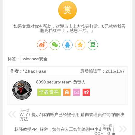
赏
「如果文章对你有帮助，欢迎点击上方按钮打赏。8元就够我买
瓶高档红牛了，感恩不尽。」
标签：
windows安全
作者：' ZhaoHuan
最后编辑于：2016/10/7
8090 securty team 负责人
上一篇：
Win10提示”你的帐户已经被停用,请向管理员咨询”的解决
方法
下一篇：
杨强教授PPT解密：如何在人工智能浪潮中少走弯路｜
CCF—Gair