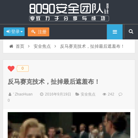
登录
注册
首页
安全焦点
反马赛克技术，扯掉最后遮羞布！
0
◆
◆
反马赛克技术，扯掉最后遮羞布！
' ZhaoHuan
2016年9月19日
安全焦点
242
0