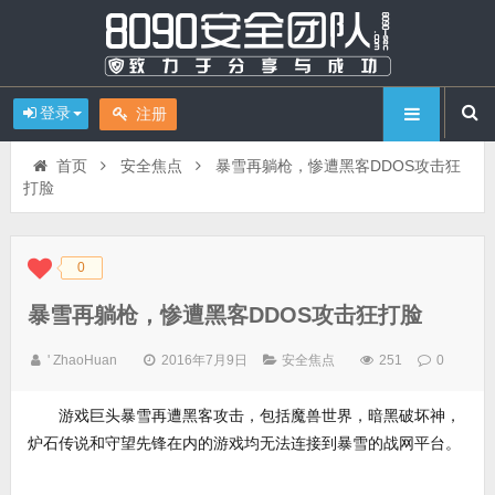
登录
注册
首页
安全焦点
暴雪再躺枪，惨遭黑客DDOS攻击狂
打脸
0
◆
◆
暴雪再躺枪，惨遭黑客DDOS攻击狂打脸
' ZhaoHuan
2016年7月9日
安全焦点
251
0
游戏巨头暴雪再遭黑客攻击，包括魔兽世界，暗黑破坏神，
炉石传说和守望先锋在内的游戏均无法连接到暴雪的战网平台。