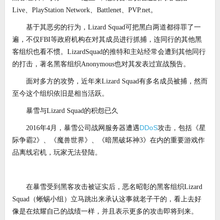
Live、PlayStation Network、Battlenet、PVP.net。
基于其恶劣的行为，Lizard Squad可把黑白两道都得罪了一
遍，不仅FBI等政府机构在对其成员进行抓捕，连同行的其他黑
客组织也看不惯。LizardSquad的推特和主站经常会遭到其他同行
的打击，著名黑客组织Anonymous也对其发表过宣战预告。
面对多方的攻势，近年来Lizard Squad有多名成员被捕，然而
至今这个组织依旧是相当活跃。
暴雪与Lizard Squad的积怨已久
DDoS
2016年4月，暴雪公司战网服务器遭遇
攻击，包括《星
际争霸2》、《魔兽世界》、《暗黑破坏神3》在内的重要游戏作
品离线宕机，玩家无法登陆。
在暴雪受到黑客攻击被证实后，恶名昭彰的黑客组织Lizard
Squad（蜥蜴小组）立马跳出来承认这事就老子干的，看上去好
像是在炫耀自己的战绩一样，并且表示更多的攻击即将到来。