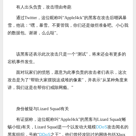
有人出头负责，攻击理由奇葩
通过Twitter，这位昵称叫“AppleJ4ck”的黑客在攻击后嘲讽暴
雪，他说：“嘿，暴雪。不要管我，你们还是做些准备吧。小心我
的数据包。谢谢，么么哒”。
该黑客还表示此次攻击只是一个“测试”，将来还会有更多的
宕机事件发生。
面对玩家们的愤怒，愿意为此事负责的攻击者们表示，这次
攻击是为了“帮助大家摆脱这成堆的像素”，并表示“从某种角度来
讲，我们这是在帮你们戒除网瘾。”
身份被疑与Lizard Squad有关
有证据称，这位昵称叫“AppleJ4ck”的黑客与Lizard Squad(蜥
DDoS
蜴小组)有关，Lizard Squad是一个以发动大规模
攻击闻名的
DDoS
黑客组织，号称“
之王”，他们曾经攻陷过的网络包括Xbox