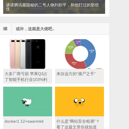
讲讲腾讯最隐秘的二号人物刘炽平，和他打过的那些
仗
或许，这就是大佬吧..
大多厂商亏损 苹果Q3占
来自远方的“僵尸之手”
了智能手机行业103%利
润
docker1.12+swarmkit
什么是“网站安全检测”？
看了这篇文章你就知道