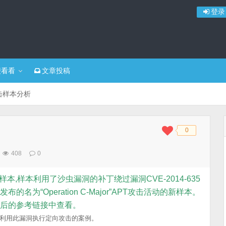
登录
便看看
文章投稿
攻击样本分析
0
◆
◆
408
0
样本,样本利用了沙虫
漏洞
的补丁绕过漏洞CVE-2014-635
为“Operation C-Major”APT攻击活动的新样本。
在文后的参考链接中查看。
现实中利用此漏洞执行定向攻击的案例。