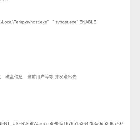
ta\Local\Temp\svhost.exe" " svhost.exe" ENABLE
、磁盘信息、当前用户等等,并发送出去:
\SoftWare\ ce99f8fa1676b15364293a0db3d6a707