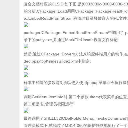
复合文档对应的CLSID 如下图,是{0003000c-0000-0000-c0
的分析,CPackage::Load调用CPackage::PackageReadF
e::EmbedReadFromStream在临时目录释放嵌入的PE文
packager!CPackage::EmbedReadFromStream中调用
录下的putty.exe,并通过MarkFileUnsafe设置文件标记:
然后,通过CPackage::DoVerb方法来响应终端用户的动作,在
deo.ppsx\ppt\slides\slide1.xml中指定:
样本中构造的参数是3,所以进入使用popup菜单命令执行操
调用GetMenuItemInfo时,第二个参数uItem代表菜单
第二项是“以管理员权限运行”
最终调用了SHELL32!CDefFolderMenu::InvokeCo
管理员模式下,就绕过了MS14-060的保护静默地执行了一个