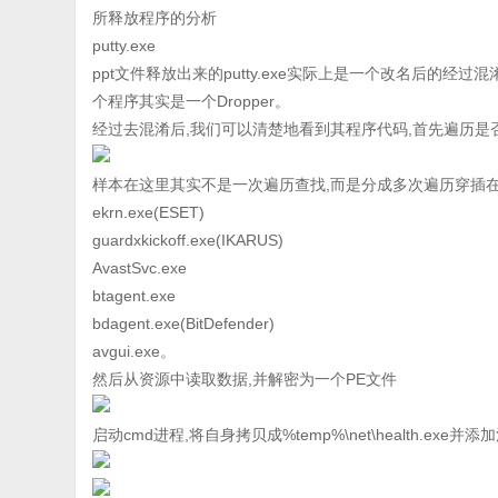
所释放程序的分析
putty.exe
ppt文件释放出来的putty.exe实际上是一个改名后的经过混淆的.NET 
个程序其实是一个Dropper。
经过去混淆后,我们可以清楚地看到其程序代码,首先遍历是
样本在这里其实不是一次遍历查找,而是分成多次遍历穿插在
ekrn.exe(ESET)
guardxkickoff.exe(IKARUS)
AvastSvc.exe
btagent.exe
bdagent.exe(BitDefender)
avgui.exe。
然后从资源中读取数据,并解密为一个PE文件
启动cmd进程,将自身拷贝成%temp%\net\health.exe