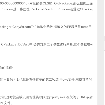
00-000000000046},对应的是CLSID_OldPackage,那么根据上面
romStream进一步处理,PackageReadFromStream会通过CPackag
件。
了 packager!CopyStreamToFile这个函数,将嵌入的PE释放到temp目
 CPackage::DoVerb中,会先对第二个参数进行判断,这个参数在vi
作的流程:
的位置,这里参数为1,也就是右键菜单的第二项,对于exe文件,右键菜单的
mmand方法,这时就会以试图管理员权限运行putty.exe,在关闭了UAC或者
PE文件。