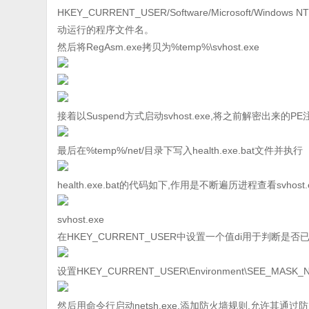
HKEY_CURRENT_USER/Software/Microsoft/Window
动运行的程序文件名。
然后将RegAsm.exe拷贝为%temp%\svhost.exe
接着以Suspend方式启动svhost.exe,将之前解密出来的P
最后在%temp%/net/目录下写入health.exe.bat文件并执行
health.exe.bat的代码如下,作用是不断遍历进程查看svh
svhost.exe
在HKEY_CURRENT_USER中设置一个值di用于判断是
设置HKEY_CURRENT_USER\Environment\SEE_
然后用命令行启动netsh.exe,添加防火墙规则,允许其通过