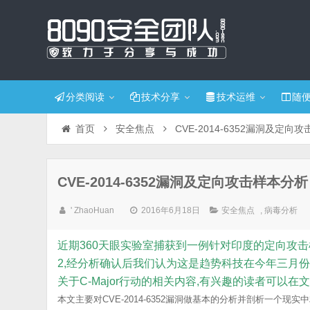
分类阅读
技术分享
技术运维
随
首页
安全焦点
CVE-2014-6352漏洞及定向
CVE-2014-6352漏洞及定向攻击样本分析
' ZhaoHuan
2016年6月18日
安全焦点
,
病毒分析
近期360天眼实验室捕获到一例针对印度的定向攻击
2,经分析确认后我们认为这是趋势科技在今年三月份发布的名
关于C-Major行动的相关内容,有兴趣的读者可以
本文主要对CVE-2014-6352漏洞做基本的分析并剖析一个