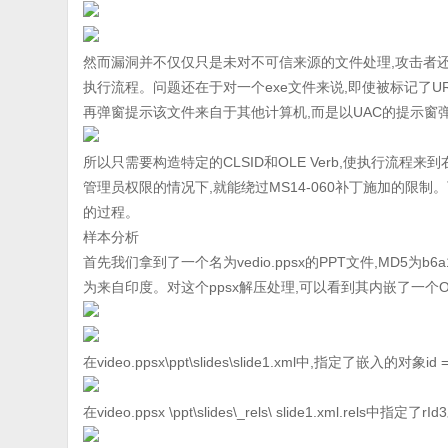
然而漏洞并不仅仅只是未对不可信来源的文件处理,攻击者还可以通
执行流程。问题还在于对一个exe文件来说,即使被标记了URL
再弹窗提示该文件来自于其他计算机,而是以UAC的提示窗弹
所以只需要构造特定的CLSID和OLE Verb,使执行流程
管理员权限的情况下,就能绕过MS14-060补丁施加的
的过程。
样本分析
首先我们拿到了一个名为vedio.ppsx的PPT文件,MD5为b6a1ee1
为来自印度。对这个ppsx解压处理,可以看到其内嵌了一个O
在video.ppsx\ppt\slides\slide1.xml中,指定了嵌入的对象id = 
在video.ppsx \ppt\slides\_rels\ slide1.xml.rels中指