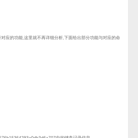
令执行对应的功能,这里就不再详细分析,下面给出部分功能与对应的命
a1676b15364293a0db3d6a707中的键盘记录信息