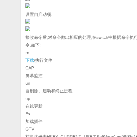
设置自启动项:
接收命令后,对命令做出相应的处理,在switch中根据命
令,如下:
rn
下载
/执行文件
CAP
屏幕监控
un
自删除、启动和终止进程
up
在线更新
Ex
加载插件
GTV
获取注册表HKEY_CURRENT_USER\SoftWare\ ce99f8f