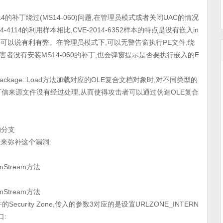
-4114的补丁绕过(MS14-060)问题,在管理员模式或者关闭UAC的情况
114的利用样本相比,CVE-2014-6352样本的特点是没有嵌入in
样本可以说有利有弊。在管理员模式下,可以无警告窗执行PE文件,绕
害者没有安装MS14-060的补丁,也会弹窗提示是否要执行嵌入的E
l的CPackage::Load方法加载对应的OLE复合文档对象时,对不同类型的
信来源文件没有经过处理,从而使得攻击者可以通过伪造OLE复合
档的分支
函数来弥补这个漏洞:
omStream方法
omStream方法
来设置文件的Security Zone,传入的参数3对应的是设置URLZONE_INTERN
口: