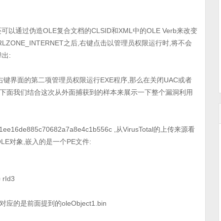
过伪造OLE复合文档的CLSID和XML中的OLE Verb来改变
ZONE_INTERNET之后,右键点击以管理员权限运行时,将不会
出:
来到右键界面的第二项管理员权限运行EXE程序,那么在关闭UAC或者
限制。下面我们结合这次从外面捕获到的样本来展示一下整个漏洞利用
6de885c70682a7a8e4c1b556c ,从VirusTotal的上传来源看
LE对象,嵌入的是一个PE文件:
rId3
定了rId3对应的是前面提到的oleObject1.bin