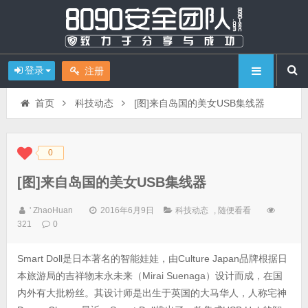
登录
注册
首页
科技动态
[图]来自岛国的美女USB集线器
0
◆
◆
[图]来自岛国的美女USB集线器
' ZhaoHuan
2016年6月9日
科技动态
,
随便看看
321
0
Smart Doll是日本著名的智能娃娃，由Culture Japan品牌根据日
本旅游局的吉祥物末永未来（Mirai Suenaga）设计而成，在国
内外有大批粉丝。其设计师是出生于英国的大马华人，人称宅神