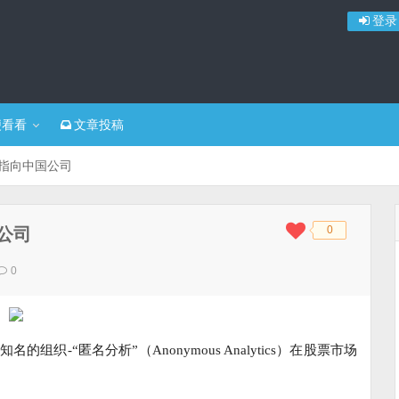
登录
便看看
文章投稿
头指向中国公司
0
公司
◆
◆
0
的组织-“匿名分析”（Anonymous Analytics）在股票市场
。