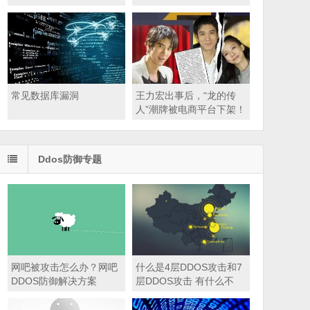
不支持您的操作系统的问
题？
常见数据库漏洞
王力宏出事后，“龙的传
人”潮牌被电商平台下架！
多家品牌与其解约！
Ddos防御专题
网吧被攻击怎么办？网吧
什么是4层DDOS攻击和7
DDOS防御解决方案
层DDOS攻击 有什么不
同？