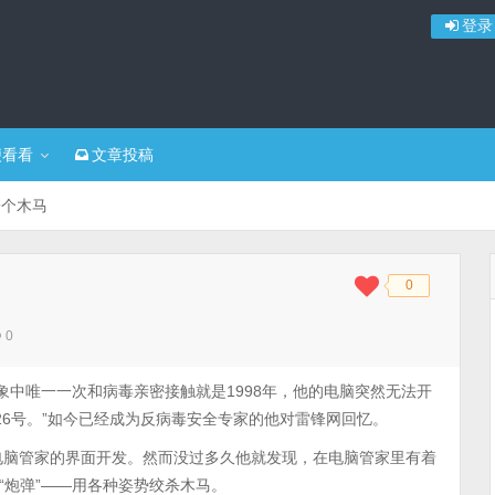
登录
便看看
文章投稿
一个木马
0
◆
◆
0
象中唯一一次和病毒亲密接触就是1998年，他的电脑突然无法开
是26号。”如今已经成为反病毒安全专家的他对雷锋网回忆。
责电脑管家的界面开发。然而没过多久他就发现，在电脑管家里有着
“炮弹”——用各种姿势绞杀木马。