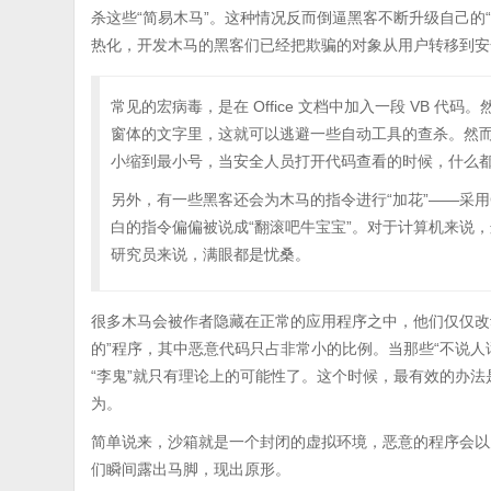
杀这些“简易木马”。这种情况反而倒逼黑客不断升级自己的
热化，开发木马的黑客们已经把欺骗的对象从用户转移到安
常见的宏病毒，是在 Office 文档中加入一段 VB 
窗体的文字里，这就可以逃避一些自动工具的查杀。然
小缩到最小号，当安全人员打开代码查看的时候，什么
另外，有一些黑客还会为木马的指令进行“加花”——采用
白的指令偏偏被说成“翻滚吧牛宝宝”。对于计算机来说
研究员来说，满眼都是忧桑。
很多木马会被作者隐藏在正常的应用程序之中，他们仅仅改
的”程序，其中恶意代码只占非常小的比例。当那些“不说
“李鬼”就只有理论上的可能性了。这个时候，最有效的办
为。
简单说来，沙箱就是一个封闭的虚拟环境，恶意的程序会以
们瞬间露出马脚，现出原形。