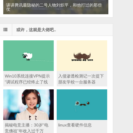
讲讲腾讯最隐秘的二号人物刘炽平，和他打过的那些
仗
或许，这就是大佬吧..
Win10系统连接VPN提示
入侵渗透检测记一次提下
“调试程序已经终止了线
朋友学校一台服务器
程”的解决办法
揭秘电竞主播：30岁“电
linux查看硬件信息
竞佛祖”年收入过千万