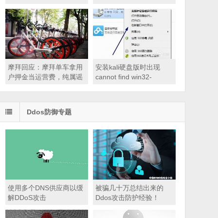
摩拜回应：摩拜单车拿用
安装kali硬盘版时出现
户押金当运营费，纯属谣
cannot find win32-
言！
loader.ini 解决方案
Ddos防御专题
使用多个DNS供应商以缓
被骗几十万总结出来的
解DDoS攻击
Ddos攻击防护经验！