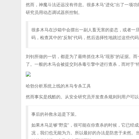
然而，神魔斗法还远没有停息。很多木马“进化”出了一项
研究员用动态调试器所控制。
很多木马在沙箱中会摆出一副人畜无害的姿态，或者一
码，检查其中的“反制”代码，然后选择性地跳过这些代
刘钊所做的一切，都是为了最终抓住木马“现形”的证据。而
了。一般的木马会被提交到杀毒引擎中进行查杀，而对于“
哈勃分析系统上线的木马专杀工具
然而事实是残酷的。从安全研究员开发查杀规则到用户可以
事后的补救永远是下策。
如果木马足够“野蛮”，很可能在你查杀的时候，它已经
况，我们也无能为力。所以最好的办法是防患于未然。