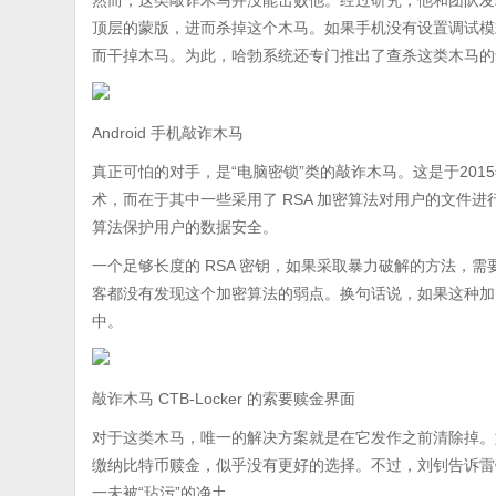
然而，这类敲诈木马并没能击败他。经过研究，他和团队发
顶层的蒙版，进而杀掉这个木马。如果手机没有设置调试模
而干掉木马。为此，哈勃系统还专门推出了查杀这类木马的
Android 手机敲诈木马
真正可怕的对手，是“电脑密锁”类的敲诈木马。这是于20
术，而在于其中一些采用了 RSA 加密算法对用户的文件进
算法保护用户的数据安全。
一个足够长度的 RSA 密钥，如果采取暴力破解的方法，
客都没有发现这个加密算法的弱点。换句话说，如果这种加
中。
敲诈木马 CTB-Locker 的索要赎金界面
对于这类木马，唯一的解决方案就是在它发作之前清除掉。
缴纳比特币赎金，似乎没有更好的选择。不过，刘钊告诉雷
一未被“玷污”的净土。