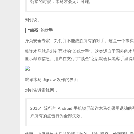
链接的时候，木马才会无计可施。
刘钊说。
▌“凶残”的对手
身为安全专家，刘钊并不能战胜所有的对手。这是一个事实
敲诈木马就是刘钊面对的“凶残对手”。这类源自于国外的
显示敲诈信息。用户在支付了“赎金”之后就会从黑客手里得
敲诈木马 Jigsaw 发作的界面
刘钊告诉雷锋网，
2015年流行的 Android 手机锁屏敲诈木马会采
户所有的点击行为全部失效。