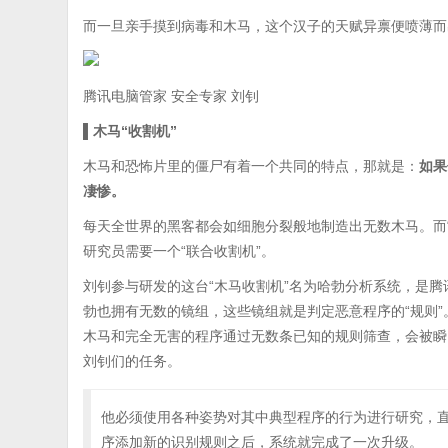
而一旦亲手摸到病毒和木马，这个汉子的天赋异禀便喷薄而
腾讯电脑管家 安全专家 刘钊
▌木马“收割机”
木马和恐怖片里的僵尸有着一个共同的特点，那就是：
如果
凄惨。
每天全世界的黑客都会如细胞分裂般地制造出无数木马。而
研究员需要一个“联合收割机”。
刘钊参与研发的这台“木马收割机”名为哈勃分析系统，是腾
勃也拥有无数的镜组，这些镜组就是判定恶意程序的“规则
木马和完全无害的程序通过无数条已知的规则筛查，会被瞬间
刘钊们的任务。
他必须使用各种姿势对其中典型程序的行为进行研究，
序添加新的识别规则之后，系统就完成了一次升级。