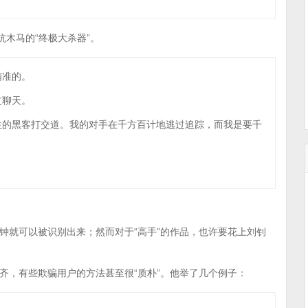
抗木马的“终极大杀器”。
精准的。
友聊天。
生的黑客打交道。我的对手在千方百计地逃过追踪，而我是要千
钟就可以被识别出来；然而对于“高手”的作品，也许要花上刘钊
齐，有些欺骗用户的方法甚至很“质朴”。他举了几个例子：