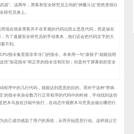
“武器”。这两年，黑客和安全研究员之间的“神魔斗法”突然变得白
全研究员身上。
代码。然而现在很多黑客并不在常规的代码位防止恶意代码，而是放在
而，为了逃避安全研究员的手动查杀，他们还会把代码文字的大
都看不到。
CPU指令集里面非常冷门的指令。本来用一句“滚犊子”就能说明
，这些“加花指令”和正常的指令没有区别；但是对于屏幕前的安全
动程序中的几行代码，就能达到恶意的目的。而对于这种“带病
人话”的指令夹杂在数万行正常程序的代码中的时候，手动找到这些
法是把木马放在沙箱中执行，在动态中观察木马究竟会做出哪些行
为自己成功感染了用户的系统，从而开始恶意行动。这样就让它