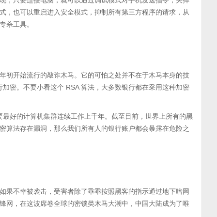
现，只要连接电脑，就可以通过调试模式对手机发送指令，关掉
式，也可以重启进入安全模式，抑制所有第三方程序的请求，从
专杀工具。
15年初开始流行的敲诈木马。它的可怕之处并不在于木马本身的技
行加密。不要小看这个 RSA 算法，大多数银行都在采用这种加密
需要最好的计算机集群连续工作上千年。截至目前，世界上所有的黑
密算法存在漏洞，那么我们所有人的银行账户都会暴露在危险之
如果不幸被袭击，受害者除了乖乖按照黑客的指示通过地下暗网
锋网，在这波席卷全球的密锁类木马大潮中，中国大陆成为了唯