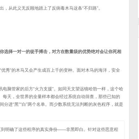
出，从此义无反顾地踏上了反病毒木马这条“不归路”。
你选择一对一的徒手搏击，对方在数量级的优势绝对会让你死相
“优秀”的木马又会产生成百上千的变种。面对木马的海洋，安全
讯电脑管家的后方“火力支援”。如同天文望远镜哈勃一样，这个哈
”。每天，全世界的全量样本都会经过系统自动筛查，那些已知的
分进“黑”“白”两个名单。而少数系统无法判断的灰色程序，就是
直到明确了这些程序的真实身份——非黑即白。针对这些恶意程