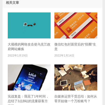
相关文章
大规模的网络攻击使乌克兰政
微信红包封面背后的“怪圈”生
府网站瘫痪
意
2022年1月19日
2022年1月14日
实战复盘：我花了1年时间，
自媒体运营干货总结：如何从
总结了3点B站的流量获客方
零开始做一个万粉账号？