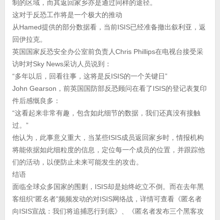
制的区域，而其返回家乡亦是通过同样的途径。
这对于反恐工作将是一个极大的推动
从Hamed提供的部分数据看，当前ISIS已经准备撤出叙利亚，返
回伊拉克。
英国国家反恐安全办公室前负责人Chris Phillips在电视台接受采
访时对Sky News采访人员说到：
“多年以后，回看往事，这将是反ISIS的一个关键日”
John Gearson，前英国国防部反恐顾问在看了ISIS的登记表复印
件后感慨良多：
“这看起来非常有趣，包含如此细节的数据，我们还真没有接触
过。”
他认为，此事意义重大，当某些ISIS成员返回家乡时，情报机构
将能依据如此细粒度的信息，定位每一个成员的位置，并跟踪他
们的活动，以便防止未来可能发生的攻击。
结语
面临全球众多国家的围剿，ISIS却是始终屹立不倒。而在去年黑
客组织“匿名者”频频发动的对ISIS网络战，详情可查看《匿名者
向ISIS宣战：我们将追捕恶行到底》、《匿名者发布三个黑客攻