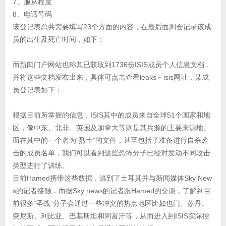
7、服从程度
8、电话号码
该登记表总共需要填写23个方面的内容，在最后面则会记录该成
员的出生及死亡时间，如下：
而新闻门户网站也称其已获取到1736份ISIS成员个人信息文档，
并将这些文档发布出来，具体可点击查看leaks－isis网址，某成
员登记表如下：
根据目前所掌握的信息，ISIS其中的成员来自全球51个国家和地
区，像中东、北非、英国及加拿大等则是其兵源的主要来源地。
而在其中的一个名为“烈士”的文件，甚至包括了准备进行自杀袭
击的成员名单，我们可以看到这些恐怖分子已经对发动不同攻击
类型进行了训练。
目前Hamed携带这些数据，逃到了土耳其并与新闻媒体Sky New
s的记者接触，而据Sky news的记者跟Hamed的交谈，了解到目
前很多“圣战”分子会通过一些冲突的热点地区比如也门、苏丹、
突尼斯、利比亚、巴基斯坦和阿富汗等，从而进入到ISIS实际控