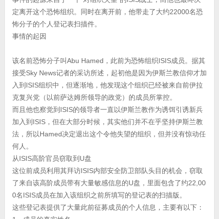
定离开这个恐怖组织。同时在离开前，他带走了大约22000名恐
怖分子的个人登记表扫描件。
事情的起因
该名前恐怖分子叫Abu Hamed，此前为恐怖组织ISIS成员。据其
接受Sky News记者的采访所述，起初他是因为伊斯兰教信仰才加
入到ISIS组织中，但逐渐地，他发现这个组织已经被来自前伊拉
克复兴党（以前萨达姆所领导的政党）的成员所掌控。
而且他也察觉到ISIS的领导者一直以伊斯兰教作为诱饵引诱新兵
加入到ISIS，但在大部分时候，其实他们并不在乎坚持伊斯兰教
法，所以Hamed决定退出这个令他失望的组织，但并没有惊动任
何人。
从ISIS高阶官员窃取到U盘
这位前成员利用其拜访ISIS内部安全防卫部队头目的机会，窃取
了来自该高阶成员带有大量敏感信息的U盘，里面包含了约22,00
0名ISIS成员在加入该组织之前所填写的登记表的扫描版。
这些登记表提供了大量此前征募成员的个人信息，主要有以下：