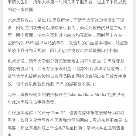
事情发生后，清华大学第一时间关闭了服务器，阻止了不良思想
的进一步传播。
此次黑客攻击，疑似 IS 黑客所为，而清华大学这边也做出了调
查，网站受到攻击可以排除学生有为，而受到攻击的只是主站下
面一两个页面，清华主页和其它站点均无影响，同时网上存在一
些所谓的 ISIS 黑掉网站的事件，攻击后的页面基本相同，站点数
量较小且分布无规律，因此初步推测攻击方式是弱口令扫描。
也就是说，清华大学部分页面遭受攻击很可能是被 IS 黑客无差
别攻击波及到，并没有证据表明是 is 黑客针对清华采取攻击，而
清华大学也提醒各位站点管理员防止网站设置弱口令导致发生事
故，也不要以此盲目推测 ISIS 的黑客技术实力。
此外，宗教极端组织的推特账号“Islamic State Media”也并没有
对此次黑客攻击事件负责。
而根据黑客留下的账号“Don-2”，也曾有媒体报道该账号为独狼
黑客，曾经入侵世界多个国家和地区的网站，看起来并不像是 IS
黑客，那么真相到底是什么呢?截至目前，清华大学正在调查当
中。