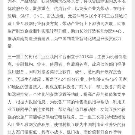
为本、产融结合、联盟创新为战略宗旨，将联合国际国内及本地
优质服务商，聚焦重点、优势行业，以龙头企业为带动，在电子
玻璃、SMT、CNC、雷达运维、元器件等5-10个不同工业领域打
造工业互联网行业解决方案，带动产业链上下游协同发展，助推
生产制造企业顺利实现转型升级，助力长沙打造智能制造中心，
推动湖南制造强省建设，为中国制造业智能化转型升级贡献力
量。
三一重工的树根工业互联网平台创立于2016年，主要为机器制造
商、金融机构、业主、使用者、售后服务商、政府监管部门提供
应用服务，同时对接各类行业软件、硬件、通讯商开展深度合
作、形成生态效应，覆盖了42个细分行业，并能够支持45个国家
和地区的设备接入。树根互联从设备厂商入手，帮助设备厂商增
加远程控制、个性化的参数设置等功能，提高产品的价值和竞争
力，根据大数据信息，为设备厂商的销售提供指导帮助，利用工
业互联网平台的连接属性，帮助高价值且移动性、功能互换性较
强的设施厂商能够提供融资租赁服务。三一重工长期的制造经验
和工业互联网实战积累，使得树根互联为中国制造企业升级的解
决方案门槛更低，具有小成本、低门槛、高价值和好合作等特