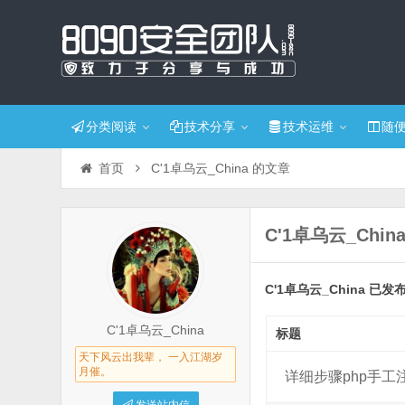
分类阅读
技术分享
技术运维
随
首页
C'1卓乌云_China 的文章
C'1卓乌云_Chin
C'1卓乌云_China 已发
C'1卓乌云_China
标题
天下风云出我辈， 一入江湖岁
月催。
详细步骤php手工