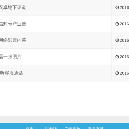
安卓地下渠道
201
信封号产业链
201
网络彩票内幕
201
需一张图片
201
线窃听客服通话
201
首页
小组专访
广告投放
申请友链