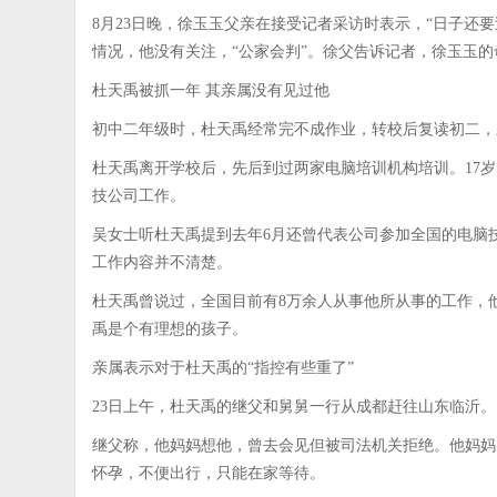
8月23日晚，徐玉玉父亲在接受记者采访时表示，“日子还
情况，他没有关注，“公家会判”。徐父告诉记者，徐玉玉
杜天禹被抓一年 其亲属没有见过他
初中二年级时，杜天禹经常完不成作业，转校后复读初二，
杜天禹离开学校后，先后到过两家电脑培训机构培训。17
技公司工作。
吴女士听杜天禹提到去年6月还曾代表公司参加全国的电脑
工作内容并不清楚。
杜天禹曾说过，全国目前有8万余人从事他所从事的工作，他
禹是个有理想的孩子。
亲属表示对于杜天禹的“指控有些重了”
23日上午，杜天禹的继父和舅舅一行从成都赶往山东临沂。
继父称，他妈妈想他，曾去会见但被司法机关拒绝。他妈妈
怀孕，不便出行，只能在家等待。