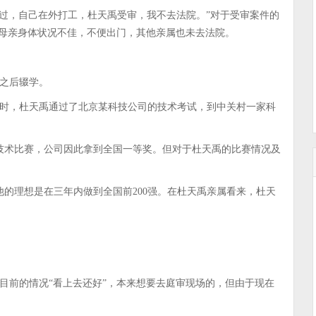
要过，自己在外打工，杜天禹受审，我不去法院。”对于受审案件的
的母亲身体状况不佳，不便出门，其他亲属也未去法院。
之后辍学。
岁时，杜天禹通过了北京某科技公司的技术考试，到中关村一家科
技术比赛，公司因此拿到全国一等奖。但对于杜天禹的比赛情况及
的理想是在三年内做到全国前200强。在杜天禹亲属看来，杜天
目前的情况“看上去还好”，本来想要去庭审现场的，但由于现在