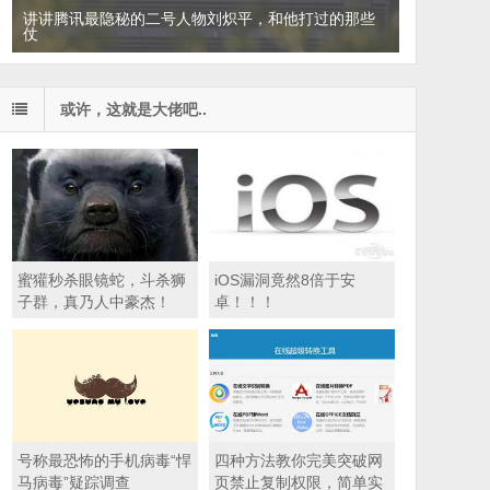
讲讲腾讯最隐秘的二号人物刘炽平，和他打过的那些
仗
Google和必应都无法替代的10大深网搜索引擎
或许，这就是大佬吧..
蜜獾秒杀眼镜蛇，斗杀狮
iOS漏洞竟然8倍于安
子群，真乃人中豪杰！
卓！！！
号称最恐怖的手机病毒“悍
四种方法教你完美突破网
马病毒”疑踪调查
页禁止复制权限，简单实