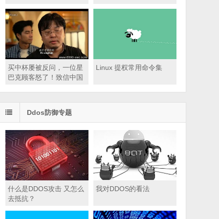
用小技巧
买中杯屡被反问，一位星
Linux 提权常用命令集
巴克顾客怒了！致信中国
CEO：能否别怀疑我的选
择？
Ddos防御专题
什么是DDOS攻击 又怎么
我对DDOS的看法
去抵抗？