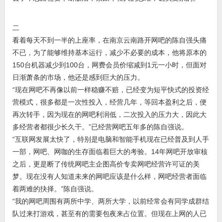
二
看着每天不到一半的上座率，在南京云南路开网吧的陈自强头痛
不已，为了能够维持基本运行，减少不必要的成本，他将原本的
150台机器减少到100台，网费会员价缩减到1元一小时，但面对
日渐萧条的市场，他还是感到巨大的压力。
“现在网吧不再像以前一样稳赚不赔，已经变为短平快式的投资经
营模式，很多都是一次性投入，经营几年，等回本盈利之后，便
再次转手，因为现在的网吧利润低，二次投入的压力大，因此大
多经营者都很少长久干。”已经营网吧五年多的陈自强说。
“互联网发展太快了，特别是电脑和智能手机现在已经普及到人手
一部，网吧、网咖的生存面临着巨大的考验。14年网吧开放审核
之后，更是断了传统网吧主企图高价专卖网吧经营许可证的美
梦。现在没有人知道未来的网吧应该是什么样，网吧经营者面临
着两难的抉择。”陈自强说。
“我的网吧周围有两所中学、两所大学，以前经常会有同学成群结
队过来打游戏，甚至有的需要包夜来占位置。但现在上网的人已