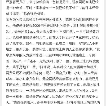
经寥寥无几了，来打游戏的清一色都是男生，现在网吧坐满已经
是一种奢望，平时上座率能有一半就已经很不错了，能保本经营
就很满意。”陈自强分析道。
陈自强的亲戚陈锋是他开网吧的领路人，陈锋接触到网吧行业更
久。他仍然还记得2006年刚开网吧时的情景，那时候网费每小时
3元，会员还要1元，每天收入数千元不成问题，一月可以挣数万
元。也就是在那鼎盛的几年，他在大学附近开了两家网吧，稳稳
赚了几年钱。如今，网吧的发展一直在走下坡路，尽管投入不断
增加，更新设备、装修环境，但前来上网的人还是越来越少。“就
拿最简单的人力成本来说，以前800到1000元就能雇上一个网
管，现在2、3千还不一定能找到，涨了一倍。房租上涨的幅度更
大，几乎是翻了一番。”陈锋说，与各种投入的大幅度增加相反，
网费呈现不增反降的态势，现在上网会员1元一小时，除去经营
成本，每小时赚几角钱。无论网吧经营者再怎么努力，客流还是
不断减少，陈锋感觉到，“网吧确实已经走到了末路，电脑的淘汰
速度特别快，一旦你开始经营网吧，那就是无止境的投入，3年
换一次机器，都是最好的配置，因为这个行业相互之间的竞争太
大。”陈自强也表示，正是基于这种想法，他将云南路上的网吧的