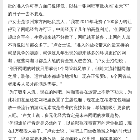
批的准入许可等方面门槛降低，以往一张网吧审批执照“走天下”
的日子一去不复返。
卢女士是徐州东方网吧负责人，“我在2011年花费了100多万转让
得到了网吧经营许可证，中间经历了几年的高盈利期。“但网吧新
规出台至今，生意越来越不好做了，网吧越开越多，上网的人却
不再像以前那么多了。”卢女士说。“准入的放松带来的最直接的
就是竞争的加剧，就像这几年出现的越来越多的环境更好的网
咖，这些网咖可都是大笔的资金投入进去的。”卢女士抱怨说，
“刚开网吧的时候只用雇佣1个网管就足够了，但随大流转型网咖
之后，装修、运营成本都成倍地增加，现在正常要5、6个网管或
者服务人员才能满足需要。”
“为了吸引人流，现在的网吧、网咖需要在运营上不断下功夫，为
此我们甚至还在网吧里设置了主题包厢，现在正在考虑在包厢里
放一些流行的游戏元素或是专业的竞技装备，希望能吸引更多的
人吧。”卢女士说，多元化经营肯定是未来网吧的发展趋势。
“但艰难前行肯定是必然的了，以前那张花费百万的营业执照，现
在1万都没人要了。”卢女士说，“网吧主们坐收渔翁之利的时代过
去了，思路需要不断放活，紧跟年轻人的思维，确实挺累的。”