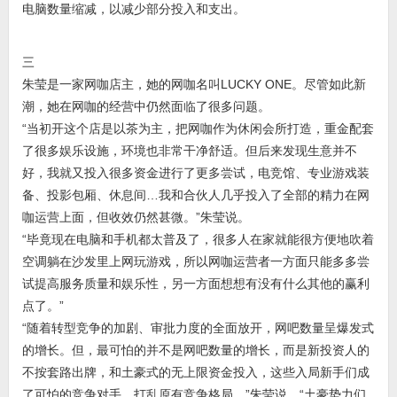
电脑数量缩减，以减少部分投入和支出。
三
朱莹是一家网咖店主，她的网咖名叫LUCKY ONE。尽管如此新
潮，她在网咖的经营中仍然面临了很多问题。
“当初开这个店是以茶为主，把网咖作为休闲会所打造，重金配套
了很多娱乐设施，环境也非常干净舒适。但后来发现生意并不
好，我就又投入很多资金进行了更多尝试，电竞馆、专业游戏装
备、投影包厢、休息间…我和合伙人几乎投入了全部的精力在网
咖运营上面，但收效仍然甚微。”朱莹说。
“毕竟现在电脑和手机都太普及了，很多人在家就能很方便地吹着
空调躺在沙发里上网玩游戏，所以网咖运营者一方面只能多多尝
试提高服务质量和娱乐性，另一方面想想有没有什么其他的赢利
点了。”
“随着转型竞争的加剧、审批力度的全面放开，网吧数量呈爆发式
的增长。但，最可怕的并不是网吧数量的增长，而是新投资人的
不按套路出牌，和土豪式的无上限资金投入，这些入局新手们成
了可怕的竞争对手，打乱原有竞争格局。”朱莹说，“土豪势力们