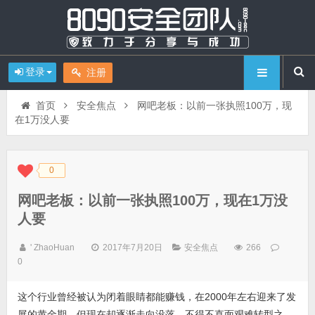
登录
注册
首页
安全焦点
网吧老板：以前一张执照100万，现
在1万没人要
0
◆
◆
网吧老板：以前一张执照100万，现在1万没
人要
' ZhaoHuan
2017年7月20日
安全焦点
266
0
这个行业曾经被认为闭着眼睛都能赚钱，在2000年左右迎来了发
展的黄金期，但现在却逐渐走向没落，不得不直面艰难转型之