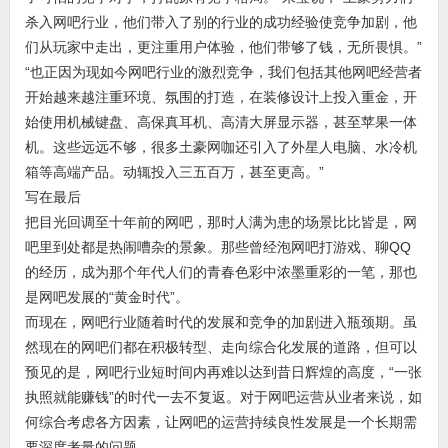
杀入网吧行业，他们带入了别的行业的成功经验使竞争加剧，他
们从玩家中走出，更注重用户体验，他们带够了钱，无所畏惧。”
“也正因为现如今网吧行业的激烈竞争，我们包括其他网吧经营者
开始越来越注重环境、氛围的打造，在装修设计上投入重金，开
始使用机械键盘、高保真耳机、高清大屏显示器，甚至苹果一体
机。这些远远不够，很多土豪网咖还引入了外星人电脑、水冷机
箱等高端产品。动辄投入三五百万，甚至更高。”
写在最后
把目光回调至十年前的网吧，那时人满为患的场景比比皆是，网
吧里到处都是热闹嘈杂的景象。那些曾经泡网吧打游戏、聊QQ
的经历，成为那个年代人们的青春色彩中浓墨重彩的一笔，那也
是网吧发展的“黄金时代”。
而现在，网吧行业随着时代的发展和竞争的加剧进入瓶颈期。虽
然现在的网吧们都在积极转型、走向综合化发展的道路，但可以
预见的是，网吧行业短时间内再难以达到昔日辉煌的高度，“一张
执照就能赚钱”的时代一去不复返。对于网吧运营从业者来说，如
何综合考虑各方因素，让网吧的运营持续良性发展是一个长期需
要深度考量的问题。