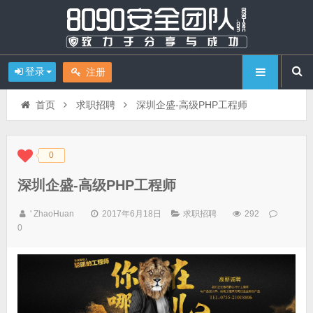
登录
注册
首页
求职招聘
深圳企盛-高级PHP工程师
0
◆
◆
深圳企盛-高级PHP工程师
' ZhaoHuan
2017年6月18日
求职招聘
292
0