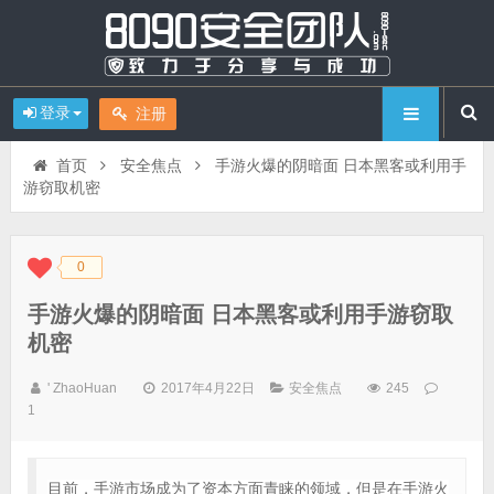
登录
注册
首页
安全焦点
手游火爆的阴暗面 日本黑客或利用手
游窃取机密
0
◆
◆
手游火爆的阴暗面 日本黑客或利用手游窃取
机密
' ZhaoHuan
2017年4月22日
安全焦点
245
1
目前，手游市场成为了资本方面青睐的领域，但是在手游火