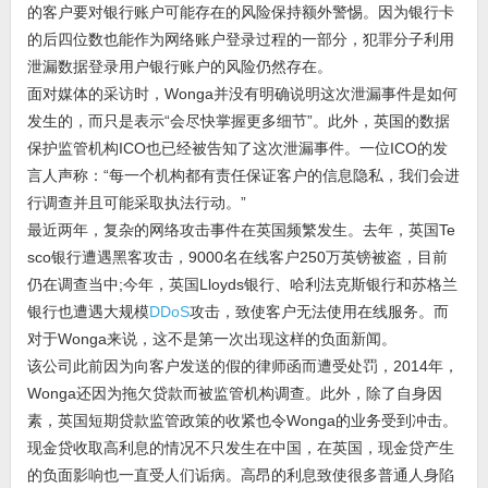
的客户要对银行账户可能存在的风险保持额外警惕。因为银行卡
的后四位数也能作为网络账户登录过程的一部分，犯罪分子利用
泄漏数据登录用户银行账户的风险仍然存在。
面对媒体的采访时，Wonga并没有明确说明这次泄漏事件是如何
发生的，而只是表示“会尽快掌握更多细节”。此外，英国的数据
保护监管机构ICO也已经被告知了这次泄漏事件。一位ICO的发
言人声称：“每一个机构都有责任保证客户的信息隐私，我们会进
行调查并且可能采取执法行动。”
最近两年，复杂的网络攻击事件在英国频繁发生。去年，英国Te
sco银行遭遇黑客攻击，9000名在线客户250万英镑被盗，目前
仍在调查当中;今年，英国Lloyds银行、哈利法克斯银行和苏格兰
银行也遭遇大规模
DDoS
攻击，致使客户无法使用在线服务。而
对于Wonga来说，这不是第一次出现这样的负面新闻。
该公司此前因为向客户发送的假的律师函而遭受处罚，2014年，
Wonga还因为拖欠贷款而被监管机构调查。此外，除了自身因
素，英国短期贷款监管政策的收紧也令Wonga的业务受到冲击。
现金贷收取高利息的情况不只发生在中国，在英国，现金贷产生
的负面影响也一直受人们诟病。高昂的利息致使很多普通人身陷