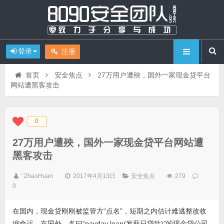
登录
注册
首页
安全焦点
27万用户遭殃，国外一家现金贷平台
网站遭黑客攻击
0
◆
◆
27万用户遭殃，国外一家现金贷平台网站遭
黑客攻击
' ZhaoHuan
2017年4月13日
安全焦点
279
0
在国内，现金贷刚刚被监管方“点名”，短期之内估计难逃整改收
缩命运。在国外，名曰“payday loan(发薪日贷款)”的现金贷公司