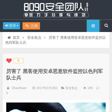
登录
注册
首页
安全焦点
厉害了 黑客使用安卓恶意软件监控以
色列军队士兵
0
◆
◆
厉害了 黑客使用安卓恶意软件监控以色列军
队士兵
' ZhaoHuan
2017年2月19日
安全焦点
186
0