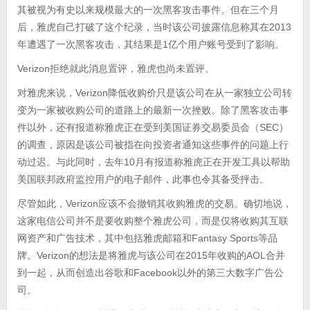
其被视为有史以来规模最大的一次黑客攻击事件。但在三个月
后，雅虎自己打破了这个纪录，当时该公司披露信息称其在2013
年遭遇了一次黑客攻击，其结果是1亿个用户账号受到了影响。
Verizon拒绝就此消息置评，雅虎也尚未置评。
对雅虎来说，Verizon降低收购价只是该公司在从一家独立公司转
变为一家被收购公司的道路上的最新一次挫败。除了黑客攻击事
件以外，还有报道称雅虎正在受到美国证券交易委员会（SEC）
的调查，原因是该公司被指在向投资者通知这些事件的问题上行
动过迟。与此同时，去年10月有报道称雅虎正在开发工具以帮助
美国联邦政府监控用户的电子邮件，此事也令其备受抨击。
尽管如此，Verizon应该不会撤销其收购雅虎的交易。确切地说，
这家电信公司并不是要收购整个雅虎公司，而是仅将收购其互联
网资产和广告技术，其中包括雅虎邮箱和Fantasy Sports等品
牌。Verizon的想法是将雅虎与该公司在2015年收购的AOL合并
到一起，从而创造出谷歌和Facebook以外的第三大数字广告公
司。