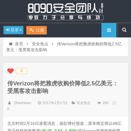
登录
注册
首页
安全焦点
传Verizon将把雅虎收购价降低2.5亿
美元：受黑客攻击影响
0
◆
◆
传Verizon将把雅虎收购价降低2.5亿美元：
受黑客攻击影响
' ZhaoHuan
2017年2月17日
安全焦点
190
0
北京时间2月16日凌晨消息，据彭博社报道，原本商定将以48亿
美元价格收购雅虎(
45.65
,
0.63
,
1.40%
)的Verizon将把收购价降