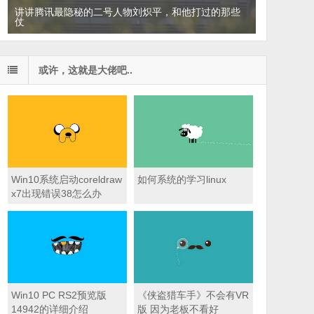
讲讲腾讯最隐秘的二号人物刘炽平，和他打过的那些
仗
或许，这就是大佬吧..
Win10系统启动coreldraw
如何系统的学习linux
x7出现错误38怎么办
Win10 PC RS2预览版
《侠盗猎车手》不会有VR
14942的详细介绍
版 因为老板不看好