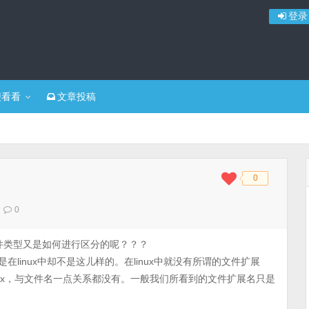
登录
便看看
文章投稿
0
◆
◆
0
文件类型又是如何进行区分的呢？？？
在linux中却不是这儿样的。在linux中就没有所谓的文件扩展
否有x，与文件名一点关系都没有。一般我们所看到的文件扩展名只是