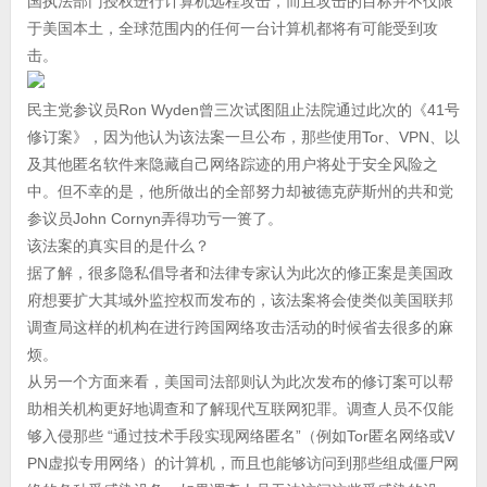
国执法部门授权进行计算机远程攻击，而且攻击的目标并不仅限
于美国本土，全球范围内的任何一台计算机都将有可能受到攻
击。
民主党参议员Ron Wyden曾三次试图阻止法院通过此次的《41号
修订案》，因为他认为该法案一旦公布，那些使用Tor、VPN、以
及其他匿名软件来隐藏自己网络踪迹的用户将处于安全风险之
中。但不幸的是，他所做出的全部努力却被德克萨斯州的共和党
参议员John Cornyn弄得功亏一篑了。
该法案的真实目的是什么？
据了解，很多隐私倡导者和法律专家认为此次的修正案是美国政
府想要扩大其域外监控权而发布的，该法案将会使类似美国联邦
调查局这样的机构在进行跨国网络攻击活动的时候省去很多的麻
烦。
从另一个方面来看，美国司法部则认为此次发布的修订案可以帮
助相关机构更好地调查和了解现代互联网犯罪。调查人员不仅能
够入侵那些 “通过技术手段实现网络匿名”（例如Tor匿名网络或V
PN虚拟专用网络）的计算机，而且也能够访问到那些组成僵尸网