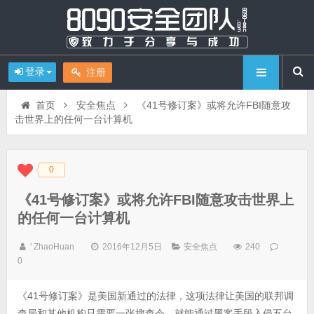
登录
注册
首页
安全焦点
《41号修订案》或将允许FBI随意攻
击世界上的任何一台计算机
0
◆
◆
《41号修订案》或将允许FBI随意攻击世界上
的任何一台计算机
' ZhaoHuan
2016年12月5日
安全焦点
240
0
《41号修订案》是美国新通过的法律，这项法律让美国的联邦调
查局和其他机构只需要一张搜查令，就能通过黑客手段入侵五台