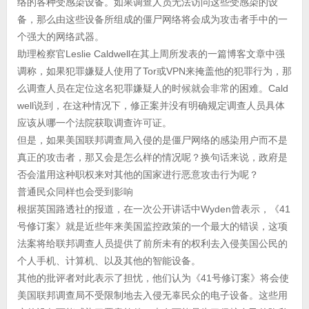
络的各种受感染设备。如果调查人员无法访问这些受感染的设
备，那么由这些设备所组成的僵尸网络将会成为攻击者手中的一
个强大的网络武器。
助理检察官Leslie Caldwell在其上周所发表的一篇博客文章中强
调称，如果犯罪嫌疑人使用了Tor或VPN来掩盖他的犯罪行为，那
么调查人员在定位这名犯罪嫌疑人的时候就会非常的困难。Cald
well说到，在这种情况下，修正案并没有明确规定调查人员具体
应该从哪一个法院获取调查许可证。
但是，如果美国联邦调查局入侵的是僵尸网络的感染用户而不是
真正的攻击者，那又会是怎么样的情况呢？换句话来说，政府是
否会滥用这种职权来对其他的国家进行恶意攻击行为呢？
普通民众同样也会受到影响
根据英国路透社的报道，在一次公开讲话中Wyden曾表示，《41
号修订案》就是近些年来美国监控政策的一个最大的错误，这项
法案将给联邦调查人员提供了前所未有的权利去入侵美国公民的
个人手机、计算机、以及其他的智能设备。
其他的批评者对此表示了担忧，他们认为《41号修订案》将会使
美国联邦调查局不受限制地去入侵无辜民众的电子设备。这些用