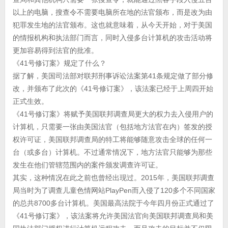
以上的电脑，搜查令不需要电脑所在地的法官颁布，而是改为由
犯罪发生地的法官颁布。这也就意味着，从今天开始，对于美国
的情报机构和执法部门而言，同时入侵多台计算机的攻击活动将
更加容易得到法官的批准。
《41号修订案》规定了什么？
据了解，美国司法部对联邦刑事诉讼法案第41条规定做了部分修
改，并颁布了此次的《41号修订案》，该法案已经于上周四开始
正式生效。
《41号修订案》将赋予美国联邦调查局更大的权力去入侵用户的
计算机，只需要一张由美国法官（包括地方法官在内）签发的授
权许可证，美国联邦调查局的特工将能够随意攻击全球的任何一
台（或多台）计算机。不过通常情况下，地方法官只能够为那些
发生在他们管辖范围内的案件颁发调查许可证。
其实，这种情况在此之前也曾经出现过。2015年，美国联邦调查
局当时为了调查儿童色情网站PlayPen而入侵了120多个不同国家
的总共8700多台计算机。美国最高法院于今年四月份正式通过了
《41号修订案》，该法案将允许美国法官向美国联邦调查局和美