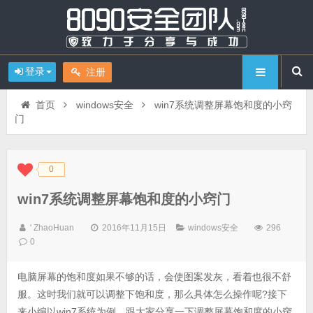
登录
注册
首页
windows安全
win7系统调整屏幕饱和度的小窍
门
0
◆
◆
win7系统调整屏幕饱和度的小窍门
' ZhaoHuan
2016年11月15日
windows安全
296
0
电脑屏幕的饱和度如果不够的话，会使图案发灰，看着也很不舒
服。这时我们就可以调整下饱和度，那么具体怎么操作呢?接下
来小编以win7系统为例，跟大家分享一下调整屏幕饱和度的小窍