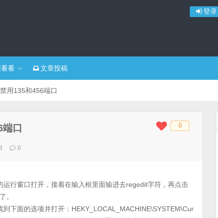
登录
便看看
文章投稿
禁用135和456端口
0
6端口
◆
◆
3
0
运行窗口打开，接着在输入框里面输进去regedit字符，再点击
了。
选项并打开：HEKY_LOCAL_MACHINE\SYSTEM\Cur