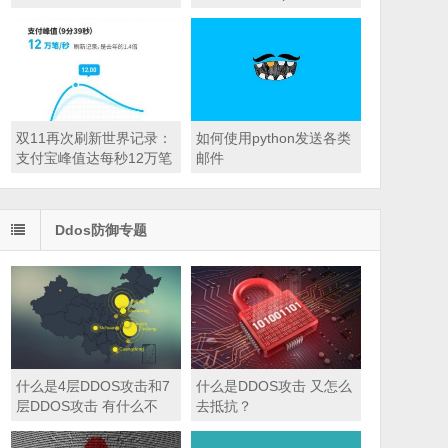
8735)
双11再次刷新世界记录：
如何使用python发送各类
支付宝峰值达每秒12万笔
邮件
Ddos防御专题
什么是4层DDOS攻击和7
什么是DDOS攻击 又怎么
层DDOS攻击 有什么不
去抵抗？
同？