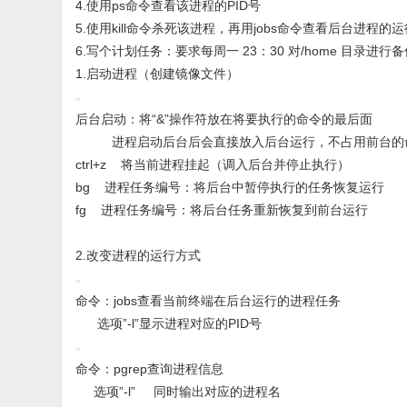
4.使用ps命令查看该进程的PID号
5.使用kill命令杀死该进程，再用jobs命令查看后台进程的
6.写个计划任务：要求每周一 23：30 对/home 目录进行备份
1.启动进程（创建镜像文件）
后台启动：将“&”操作符放在将要执行的命令的最后面
进程启动后台后会直接放入后台运行，不占用前台的命
ctrl+z 将当前进程挂起（调入后台并停止执行）
bg 进程任务编号：将后台中暂停执行的任务恢复运行
fg 进程任务编号：将后台任务重新恢复到前台运行
2.改变进程的运行方式
命令：jobs查看当前终端在后台运行的进程任务
选项”-l”显示进程对应的PID号
命令：pgrep查询进程信息
选项”-l” 同时输出对应的进程名