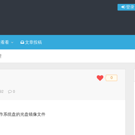
登录
便看看
文章投稿
理
0
◆
◆
92
0
，制作系统盘的光盘镜像文件