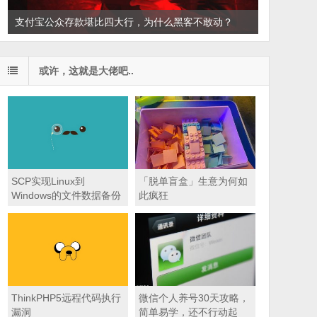
支付宝公众存款堪比四大行，为什么黑客不敢动？
或许，这就是大佬吧..
SCP实现Linux到
「脱单盲盒」生意为何如
Windows的文件数据备份
此疯狂​
ThinkPHP5远程代码执行
微信个人养号30天攻略，
漏洞
简单易学，还不行动起