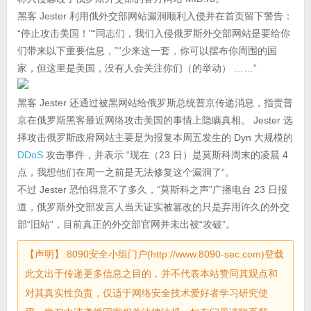
黑客 Jester 利用俄外交部网站漏洞顺利入侵并在首页留下警告：
“停止攻击美国！”“同志们，我们入侵俄罗斯外交部网站是要给你
们带来以下重要信息，”“少来这一套，你可以摆布你周围的国
家，但这里是美国，没有人会关注你们（的举动） ……”
黑客 Jester 还通过被黑网站给俄罗斯总统普京传递消息，指责普
京在俄罗斯黑客最近网络攻击美国的事情上隐瞒真相。 Jester 选
择攻击俄罗斯政府网站主要是为报复本周五发生的 Dyn 大规模的
DDoS
攻击事件，并表示 “现在（23 日）是莫斯科周末的凌晨 4
点，我想他们在周一之前是无法修复这个漏洞了”。
不过 Jester 恐怕得意不了多久，“莫斯科之声”广播电台 23 日报
道，俄罗斯外交部发言人当天证实被篡改的只是弃用许久的外交
部“旧站”，目前真正的外交部官网并未出被“攻破”。
【声明】:8090安全小组门户(http://www.8090-sec.com)登载
此文出于传递更多信息之目的，并不代表本站赞同其观点和
对其真实性负责，仅适于网络安全技术爱好者学习研究使