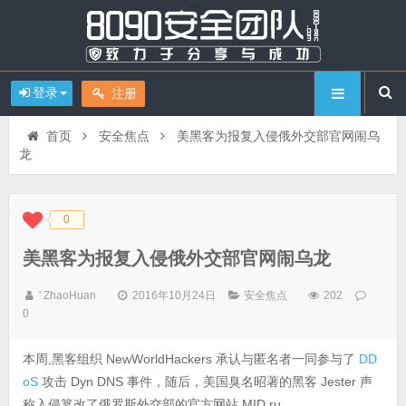
登录
注册
首页
安全焦点
美黑客为报复入侵俄外交部官网闹乌
龙
0
◆
◆
美黑客为报复入侵俄外交部官网闹乌龙
' ZhaoHuan
2016年10月24日
安全焦点
202
0
本周,黑客组织 NewWorldHackers 承认与匿名者一同参与了
DD
oS
攻击 Dyn DNS 事件，随后，美国臭名昭著的黑客 Jester 声
称入侵篡改了俄罗斯外交部的官方网站 MID.ru。