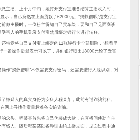
职做主播。上个月中旬，她打开支付宝准备结算主播收入时，
显示，自己竟然在上面贷款了62000元。“蚂蚁借呗”是支付宝
之前做主播时，一位粉丝得知自己卖车险，要和自己见面商谈
借受害人的手机登录支付宝然后绑定银行卡进行转账。
还特意将自己支付宝上绑定的11张银行卡全部删除，“想着里
行一番操作后就表示可以了，并到银行取出18000元给了受害
操作“蚂蚁借呗”不仅需要支付密码，还需要进行人脸识别，对
握了嫌疑人的真实身份为安庆人程某某，此前有过诈骗前科。
正在网上寻找作案目标准备实施诈骗。
播的念头。程某某首先将自己伪装成大款，在直播间使劲向主
个有钱人。随后程某某以各种理由约主播见面，见面过程中通