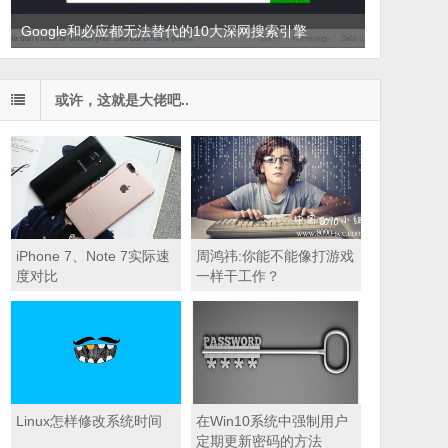
Google和必应都无法替代的10大深网搜索引擎
支付宝公众存款堪比四大行，为什么黑客不敢动？
或许，这就是大佬吧..
iPhone 7、Note 7实际速
周鸿祎:你能不能像打游戏
度对比
一样干工作？
Linux怎样修改系统时间
在Win10系统中强制用户
定期更新密码的方法