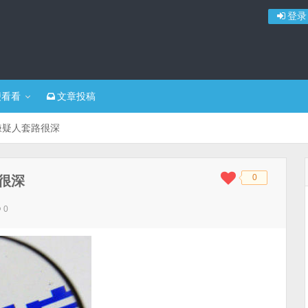
登录
便看看
文章投稿
 嫌疑人套路很深
0
路很深
◆
◆
0