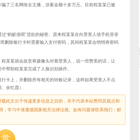
诈骗了三名网络女主播，涉案金额十多万元。目前程某某已被
过“蚂蚁借呗”贷款的秘密。原来程某某在向受害人借手机登录
，而删除银行卡时需要输入支付密码，其间程某某会悄悄将密码
，程某某就会故意将摄像头对着受害人，说一些赞美的话，让
觉中帮助程某某完成了人脸识别操作。
银行卡上，并删除所有相关的转账记录，这样如果受害人不点
萌、余红霞）
sec.com)登载此文出于传递更多信息之目的，并不代表本站赞同其观点和
用，学习中请遵循国家相关法律法规。如有问题请联系我们：邮
赏