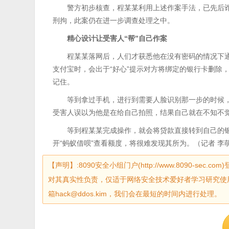
警方初步核查，程某某利用上述作案手法，已先后
刑拘，此案仍在进一步调查处理之中。
精心设计让受害人“帮”自己作案
程某某落网后，人们才获悉他在没有密码的情况下通
支付宝时，会出于“好心”提示对方将绑定的银行卡删除
记住。
等到拿过手机，进行到需要人脸识别那一步的时候
受害人误以为他是在给自己拍照，结果自己就在不知不
等到程某某完成操作，就会将贷款直接转到自己的
开“蚂蚁借呗”查看额度，将很难发现其所为。（记者 李
【声明】:8090安全小组门户(http://www.8090-
对其真实性负责，仅适于网络安全技术爱好者学习研究使
箱hack@ddos.kim，我们会在最短的时间内进行处理。