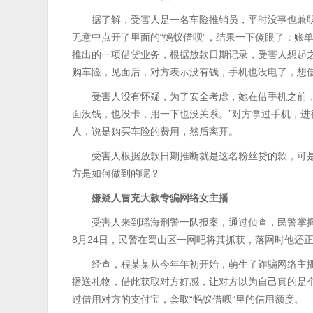
据了解，受害人是一名车险推销员，平时没事也兼
无意中点开了里面的“蚂蚁借呗”，结果一下傻眼了：账单
推出的一项借贷业务，根据放款日期记录，受害人想起
购车险，见面后，对方表示没有钱，手机也没电了，想
受害人没有怀疑，为了安全考虑，她在借手机之前，
面没钱，也没卡，用一下也没关系。”对方拿过手机，进
人，说是购买车险的费用，然后离开。
受害人根据放款日期推断就是这名粉丝贷的款，可是
方是如何做到的呢？
嫌疑人冒充大款专骗网络女主播
受害人来到瑶海刑警一队报案，通过侦查，民警掌
8月24日，民警在蜀山区一网吧将其抓获，落网时他还
经查，程某某从今年年初开始，萌生了诈骗网络主
播送礼物，借此获取对方好感，让对方以为自己真的是
过借用对方的支付宝，套取“蚂蚁借呗”里的信用额度。