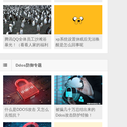
腾讯QQ全体员工沙滩浴
xp系统设置休眠后无法唤
暴光！（看看人家的福利
醒是怎么回事呢
待遇）
Ddos防御专题
什么是DDOS攻击 又怎么
被骗几十万总结出来的
去抵抗？
Ddos攻击防护经验！