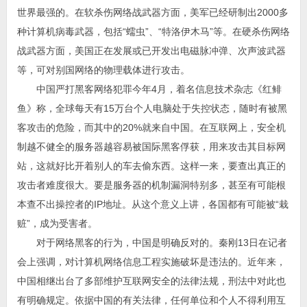
世界最强的。在软杀伤网络战武器方面，美军已经研制出2000多
种计算机病毒武器，包括“蠕虫”、“特洛伊木马”等。在硬杀伤网络
战武器方面，美国正在发展或已开发出电磁脉冲弹、次声波武器
等，可对别国网络的物理载体进行攻击。
中国严打黑客网络犯罪今年4月，着名信息技术杂志《红鲱
鱼》称，全球每天有15万台个人电脑处于失控状态，随时有被黑
客攻击的危险，而其中的20%就来自中国。在互联网上，安全机
制越不健全的服务器越容易被国际黑客俘获，用来攻击其目标网
站，这就好比开着别人的车去偷东西。这样一来，要查出真正的
攻击者难度很大。要是服务器的机制漏洞特别多，甚至有可能根
本查不出操控者的IP地址。从这个意义上讲，各国都有可能被“栽
赃”，成为受害者。
对于网络黑客的行为，中国是明确反对的。秦刚13日在记者
会上强调，对计算机网络信息工程实施破坏是违法的。近年来，
中国相继出台了多部维护互联网安全的法律法规，刑法中对此也
有明确规定。依据中国的有关法律，任何单位和个人不得利用互