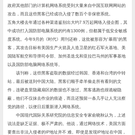
政府其他部门的计算机网络系统受到大量来自中国互联网网站的
攻击，而且这些黑客已经成功入侵了数百个非保密系统。
五角大楼去年通过各种渠道鉴别出大约7.9万起网络入侵企图，其
中成功打入国防部电脑系统的约有1300例，但都属于低安全敏感
度系统。今年9月的《时代》周刊还称，这批被形容为“暴雨”的黑
客，其攻击目标有美国生产火箭及人造卫星的红石军火基地、美
国陆军航空和导弹司令部、加州圣迭戈和亚拉巴马州的军事基地
以及国防部电脑网络系统等。
该刊称，这些黑客盗取的数据经过韩国、香港和台湾的中转
站，最后被送到中国大陆。黑客们顺手牵羊偷走所有看到的文
件，连硬盘里隐藏扇区的数据也不放过。黑客逃跑也很诡秘隐
蔽，他们不仅抹去作业的痕迹，而且还预留一条几乎让人无法察
觉的路径，以便日后重新潜入网络系统。
中国现代国际关系研究院的信息安全专家俞晓秋认为，上述
说法是缺乏证据、极不严肃的。他说，通过网络技术，美国方面
要查出非法入侵者的IP地址并不 难。即使是发现IP地址在中国，