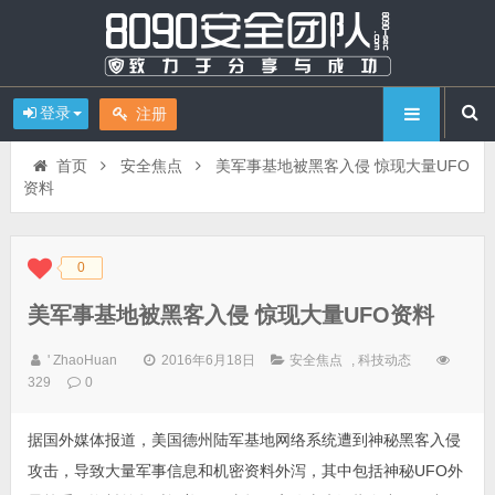
登录
注册
首页
安全焦点
美军事基地被黑客入侵 惊现大量UFO
资料
0
◆
◆
美军事基地被黑客入侵 惊现大量UFO资料
' ZhaoHuan
2016年6月18日
安全焦点
,
科技动态
329
0
据国外媒体报道，美国德州陆军基地网络系统遭到神秘黑客入侵
攻击，导致大量军事信息和机密资料外泻，其中包括神秘UFO外