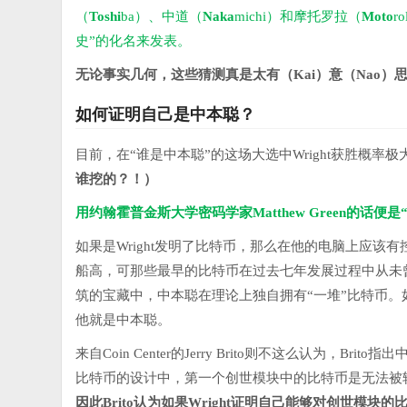
（
Toshi
ba）、中道（
Naka
michi）和摩托罗拉（
Moto
r
史”的化名来发表。
无论事实几何，这些猜测真是太有（Kai）意（Nao）思
如何证明自己是中本聪？
目前，在“谁是中本聪”的这场大选中Wright获胜概
谁挖的？！）
用约翰霍普金斯大学密码学家Matthew Green的话便
如果是Wright发明了比特币，那么在他的电脑上应
船高，可那些最早的比特币在过去七年发展过程中从未
筑的宝藏中，中本聪在理论上独自拥有“一堆”比特币。如
他就是中本聪。
来自Coin Center的Jerry Brito则不这么认为，Bri
比特币的设计中，第一个创世模块中的比特币是无法被
因此Brito认为如果Wright证明自己能够对创世模