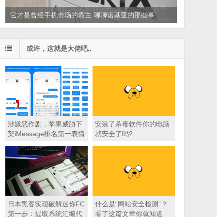
讲讲腾讯最隐秘的二号人物刘炽平，和他打过的那些
仗
或许，这就是大佬吧..
涉嫌恶作剧，苹果威胁下
安装了杀毒软件你的电脑
架iMessage排名第一表情
就安全了吗?
包
日本黑客实现破解迷你FC
什么是“网站安全检测”？
第一步：提取系统汇编代
看了这篇文章你就知道