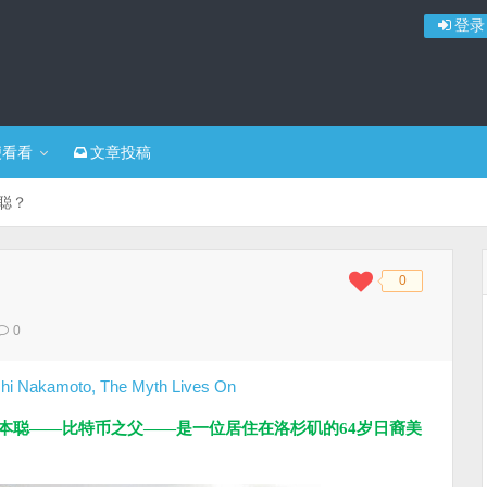
登录
便看看
文章投稿
聪？
0
◆
◆
0
本聪——比特币之父——是一位居住在洛杉矶的64岁日裔美