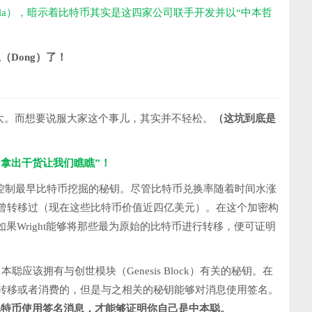
ola），暗示着比特币其实是这四家公司联手开发并以“中本哲
（Dong）了！
率极大。而想要说服大家这个事儿，其实并不轻松。
（这坑到底是
是“拿出干货让我们瞧瞧”！
该有控制最早比特币挖掘的秘钥。尽管比特币兑换率随着时间水涨
曾转移过（现在这些比特币价值近四亿美元）。在这个加密构
果Wright能够将那些最为原始的比特币进行转移，便可证明
to指出中本聪应该拥有与创世模块（Genesis Block）有关的秘钥。在
转移或者消费的，但是与之相关的秘钥能够对消息使用签名。
块的比特币使用签名消息，才能够证明你自己是中本聪。